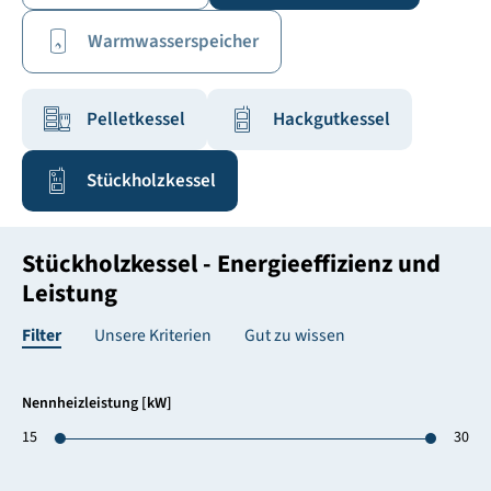
Warmwasserspeicher
Pelletkessel
Hackgutkessel
Stückholzkessel
Stückholzkessel - Energieeffizienz und
Leistung
Filter
Unsere Kriterien
Gut zu wissen
Nennheizleistung [kW]
15
30