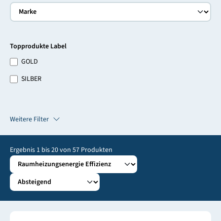
Topprodukte Label
GOLD
SILBER
Weitere Filter
Ergebnis
1
bis
20
von
57
Produkten