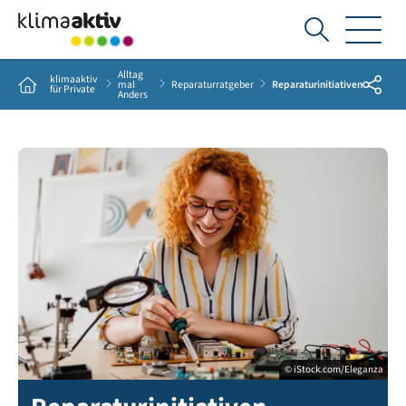
Ich
suche...
Alltag
klimaaktiv
Share
Home
mal
Reparaturratgeber
Reparaturinitiativen
für Private
Anders
© iStock.com/Eleganza
Computer repair service. Hardware support. Electronic technology. Shot of technicia