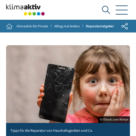
Ich
suche...
Share
Home
klimaaktiv für Private
Alltag mal Anders
Reparaturratgeber
© iStock.com/klmax
Tipps für die Reparatur von Haushaltsgeräten und Co.