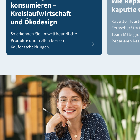
Wie Repa
konsumieren –
kaputte 
Kreislaufwirtschaft
und Ökodesign
Kaputter Toast
Fernseher? Im I
So erkennen Sie umweltfreundliche
Team-Mitbegrü
Produkte und treffen bessere
Reparieren Res
Kaufentscheidungen.