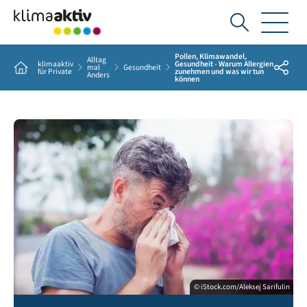
Ich
suche...
Pollen, Klimawandel,
Alltag
klimaaktiv
Gesundheit - Warum Allergien
Share
Home
mal
Gesundheit
für Private
zunehmen und was wir tun
Anders
können
© iStock.com/Aleksej Sarifulin
Man sneezing in a tissue outdoors. Pollen allergy, Springtime.