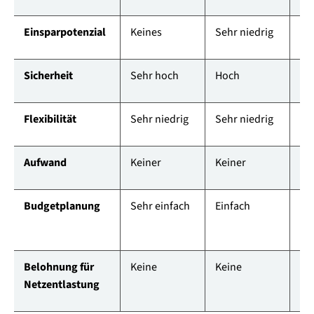
Einsparpotenzial
Keines
Sehr niedrig
Mit
Sicherheit
Sehr hoch
Hoch
Mit
Flexibilität
Sehr niedrig
Sehr niedrig
Ho
Aufwand
Keiner
Keiner
Mit
Budgetplanung
Sehr einfach
Einfach
Mit
Belohnung für
Keine
Keine
Mit
Netzentlastung