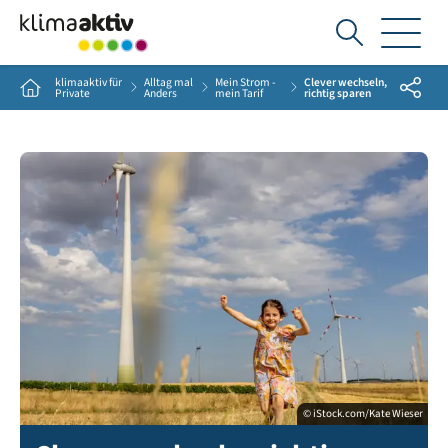
Ich
suche...
klimaaktiv für
Alltag mal
Mein Strom -
Clever wechseln,
Share
Home
Private
Anders
mein Tarif
richtig sparen
© iStock.com/Kate Wieser