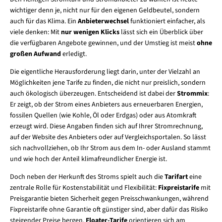
wichtiger denn je, nicht nur für den eigenen Geldbeutel, sondern
auch für das Klima. Ein
Anbieterwechsel
funktioniert einfacher, als
viele denken: Mit
nur wenigen Klicks
lässt sich ein Überblick über
die verfügbaren Angebote gewinnen, und der Umstieg ist meist
ohne
großen Aufwand
erledigt.
Die eigentliche Herausforderung liegt darin, unter der Vielzahl an
Möglichkeiten jene Tarife zu finden, die nicht nur preislich, sondern
auch ökologisch überzeugen. Entscheidend ist dabei der
Strommix
:
Er zeigt, ob der Strom eines Anbieters aus erneuerbaren Energien,
fossilen Quellen (wie Kohle, Öl oder Erdgas) oder aus Atomkraft
erzeugt wird. Diese Angaben finden sich auf Ihrer Stromrechnung,
auf der Website des Anbieters oder auf Vergleichsportalen. So lässt
sich nachvollziehen, ob Ihr Strom aus dem In- oder Ausland stammt
und wie hoch der Anteil klimafreundlicher Energie ist.
Doch neben der Herkunft des Stroms spielt auch die
Tarifart
eine
zentrale Rolle für Kostenstabilität und Flexibilität:
Fixpreistarife
mit
Preisgarantie bieten Sicherheit gegen Preisschwankungen, während
Fixpreistarife ohne Garantie oft günstiger sind, aber dafür das Risiko
steigender Preise bergen.
Floater-Tarife
orientieren sich am