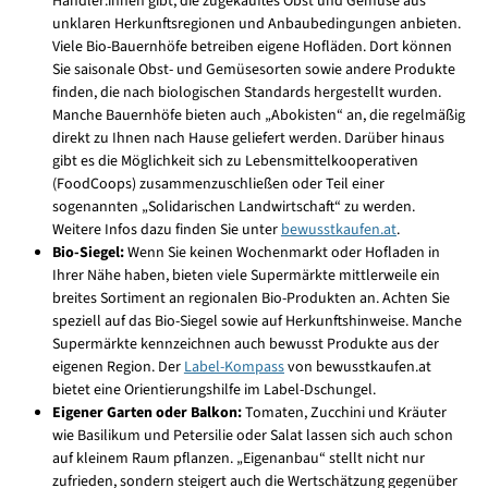
Händler:innen gibt, die zugekauftes Obst und Gemüse aus
unklaren Herkunftsregionen und Anbaubedingungen anbieten.
Viele Bio-Bauernhöfe betreiben eigene Hofläden. Dort können
Sie saisonale Obst- und Gemüsesorten sowie andere Produkte
finden, die nach biologischen Standards hergestellt wurden.
Manche Bauernhöfe bieten auch „Abokisten“ an, die regelmäßig
direkt zu Ihnen nach Hause geliefert werden. Darüber hinaus
gibt es die Möglichkeit sich zu Lebensmittelkooperativen
(FoodCoops) zusammenzuschließen oder Teil einer
sogenannten „Solidarischen Landwirtschaft“ zu werden.
Weitere Infos dazu finden Sie unter
bewusstkaufen.at
.
Bio-Siegel:
Wenn Sie keinen Wochenmarkt oder Hofladen in
Ihrer Nähe haben, bieten viele Supermärkte mittlerweile ein
breites Sortiment an regionalen Bio-Produkten an. Achten Sie
speziell auf das Bio-Siegel sowie auf Herkunftshinweise. Manche
Supermärkte kennzeichnen auch bewusst Produkte aus der
eigenen Region. Der
Label-Kompass
von bewusstkaufen.at
bietet eine Orientierungshilfe im Label-Dschungel.
Eigener Garten oder Balkon:
Tomaten, Zucchini und Kräuter
wie Basilikum und Petersilie oder Salat lassen sich auch schon
auf kleinem Raum pflanzen. „Eigenanbau“ stellt nicht nur
zufrieden, sondern steigert auch die Wertschätzung gegenüber