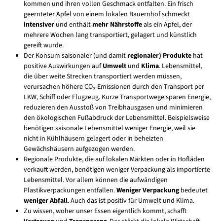
kommen und ihren vollen Geschmack entfalten. Ein frisch
geernteter Apfel von einem lokalen Bauernhof schmeckt
intensiver
und enthält
mehr Nährstoffe
als ein Apfel, der
mehrere Wochen lang transportiert, gelagert und künstlich
gereift wurde.
Der Konsum saisonaler (und damit
regionaler) Produkte
hat
positive Auswirkungen auf
Umwelt
und
Klima
. Lebensmittel,
die über weite Strecken transportiert werden müssen,
verursachen höhere CO₂-Emissionen durch den Transport per
LKW, Schiff oder Flugzeug. Kurze Transportwege sparen Energie,
reduzieren den Ausstoß von Treibhausgasen und minimieren
den ökologischen Fußabdruck der Lebensmittel. Beispielsweise
benötigen saisonale Lebensmittel weniger Energie, weil sie
nicht in Kühlhäusern gelagert oder in beheizten
Gewächshäusern aufgezogen werden.
Regionale Produkte, die auf lokalen Märkten oder in Hofläden
verkauft werden, benötigen weniger Verpackung als importierte
Lebensmittel. Vor allem können die aufwändigen
Plastikverpackungen entfallen.
Weniger Verpackung
bedeutet
weniger Abfall
. Auch das ist positiv für Umwelt und Klima.
Zu wissen, woher unser Essen eigentlich kommt, schafft