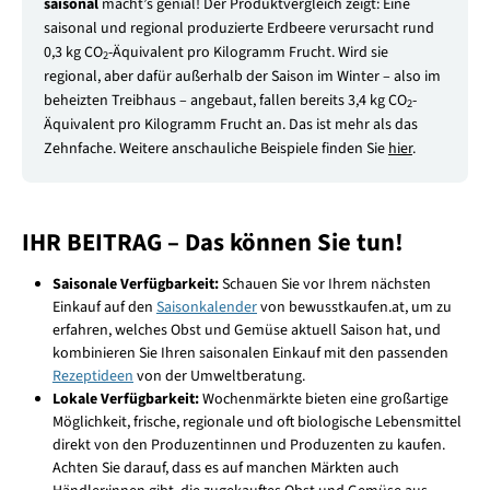
saisonal
macht’s genial! Der Produktvergleich zeigt: Eine
saisonal und regional produzierte Erdbeere verursacht rund
0,3 kg CO
-Äquivalent pro Kilogramm Frucht. Wird sie
2
regional, aber dafür außerhalb der Saison im Winter – also im
beheizten Treibhaus – angebaut, fallen bereits 3,4 kg CO
-
2
Äquivalent pro Kilogramm Frucht an. Das ist mehr als das
Zehnfache. Weitere anschauliche Beispiele finden Sie
hier
.
IHR BEITRAG – Das können Sie tun!
Saisonale Verfügbarkeit:
Schauen Sie vor Ihrem nächsten
Einkauf auf den
Saisonkalender
von bewusstkaufen.at, um zu
erfahren, welches Obst und Gemüse aktuell Saison hat, und
kombinieren Sie Ihren saisonalen Einkauf mit den passenden
Rezeptideen
von der Umweltberatung.
Lokale Verfügbarkeit:
Wochenmärkte bieten eine großartige
Möglichkeit, frische, regionale und oft biologische Lebensmittel
direkt von den Produzentinnen und Produzenten zu kaufen.
Achten Sie darauf, dass es auf manchen Märkten auch