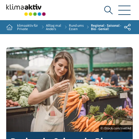
Ich
suche...
klimaaktiv für
Alltag mal
Rund ums
Regional - Saisonal -
Share
Home
Private
Anders
Essen
Bio - Genial!
© iStock.com/svetikd