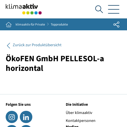
Ich
suche...
Share
Home
klimaaktiv für Private
Topprodukte
Zurück zur Produktübersicht
ÖkoFEN GmbH PELLESOL-a
horizontal
Folgen Sie uns
Die Initiative
Über klimaaktiv
Kontaktpersonen