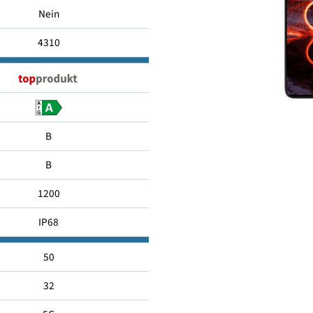
256 GB
Nein
4310
B
B
1200
IP68