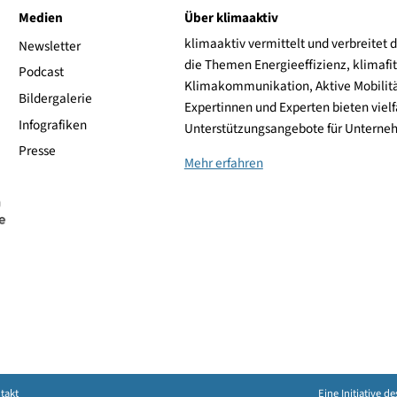
ive
Medien
Über klimaaktiv
klimaaktiv vermittelt 
aktiv
Newsletter
die Themen Energieeffi
rsonen
Podcast
Klimakommunikation, A
Bildergalerie
Expertinnen und Experte
Infografiken
Unterstützungsangebot
Presse
Mehr erfahren