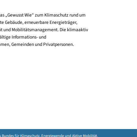
und verbreitet das „Gewusst Wie“ zum Klimaschutz rund um
zienz, klimafitte Gebäude, erneuerbare Energieträger,
ktive Mobilität und Mobilitätsmanagement. Die klimaaktiv
n bieten vielfältige Informations- und
e für Unternehmen, Gemeinden und Privatpersonen.