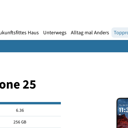
Gebärdensprache
te
en
Zukunftsfittes Haus
Unterwegs
Alltag mal An
Phone 25
6.36