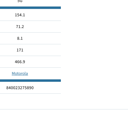
50
32
5G
154.1
71.2
8.1
171
466.9
Motorola
840023275890