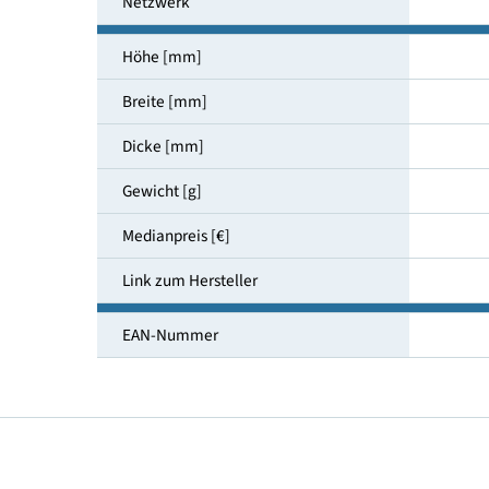
Hauptkamera [Megapixel]
Kamera vorne [Megapixel]
Netzwerk
Höhe [mm]
Breite [mm]
Dicke [mm]
Gewicht [g]
Medianpreis [€]
Link zum Hersteller
EAN-Nummer