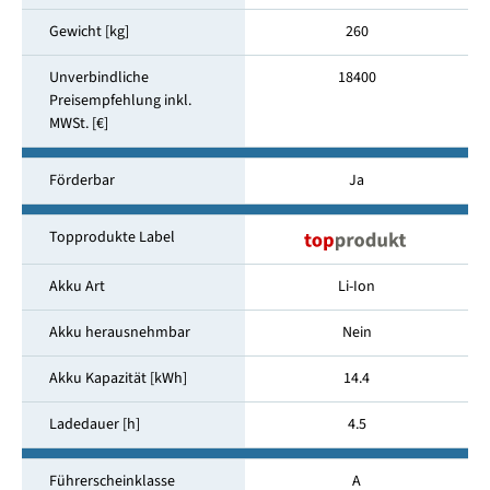
Gewicht [kg]
260
Unverbindliche
18400
Preisempfehlung inkl.
MWSt. [€]
Förderbar
Ja
Topprodukte Label
Akku Art
Li-Ion
Akku herausnehmbar
Nein
Akku Kapazität [kWh]
14.4
Ladedauer [h]
4.5
Führerscheinklasse
A