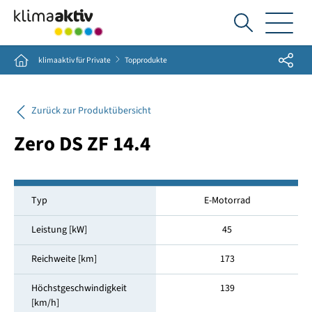
Ich
suche...
Share
Home
klimaaktiv für Private
Topprodukte
Zurück zur Produktübersicht
Zero DS ZF 14.4
Typ
E-Motorrad
Leistung [kW]
45
Reichweite [km]
173
Höchstgeschwindigkeit
139
[km/h]