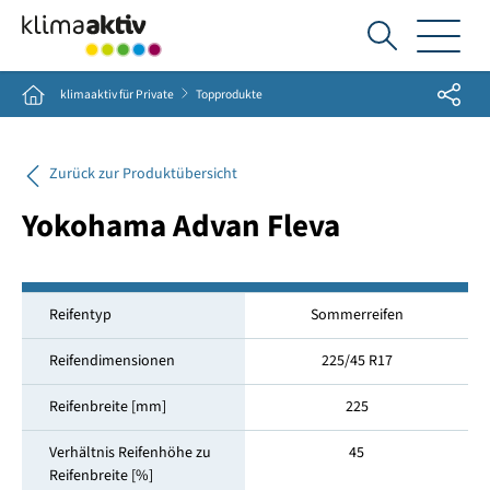
Ich
suche...
Share
Home
klimaaktiv für Private
Topprodukte
Zurück zur Produktübersicht
Yokohama Advan Fleva
Reifentyp
Sommerreifen
Reifendimensionen
225/45 R17
Reifenbreite [mm]
225
Verhältnis Reifenhöhe zu
45
Reifenbreite [%]