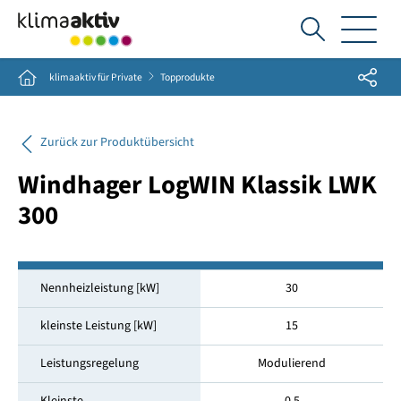
Ich
suche...
Share
Home
klimaaktiv für Private
Topprodukte
Zurück zur Produktübersicht
Windhager LogWIN Klassik LWK
300
Nennheizleistung [kW]
30
kleinste Leistung [kW]
15
Leistungsregelung
Modulierend