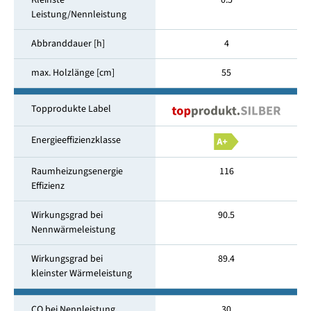
Kleinste
0.5
Leistung/Nennleistung
Abbranddauer [h]
4
max. Holzlänge [cm]
55
Topprodukte Label
Energieeffizienzklasse
Raumheizungsenergie
116
Effizienz
Wirkungsgrad bei
90.5
Nennwärmeleistung
Wirkungsgrad bei
89.4
kleinster Wärmeleistung
CO bei Nennleistung
30