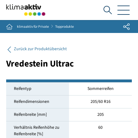
Ich
suche...
Share
Home
klimaaktiv für Private
Topprodukte
Zurück zur Produktübersicht
Vredestein Ultrac
Reifentyp
Sommerreifen
Reifendimensionen
205/60 R16
Reifenbreite [mm]
205
Verhältnis Reifenhöhe zu
60
Reifenbreite [%]