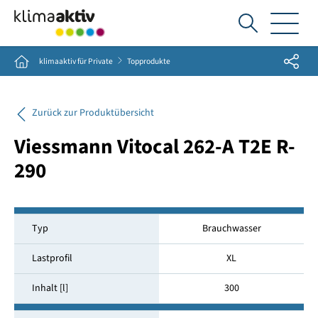
Ich
suche...
Share
Home
klimaaktiv für Private
Topprodukte
Zurück zur Produktübersicht
Viessmann Vitocal 262-A T2E R-
290
Typ
Brauchwasser
Lastprofil
XL
Inhalt [l]
300