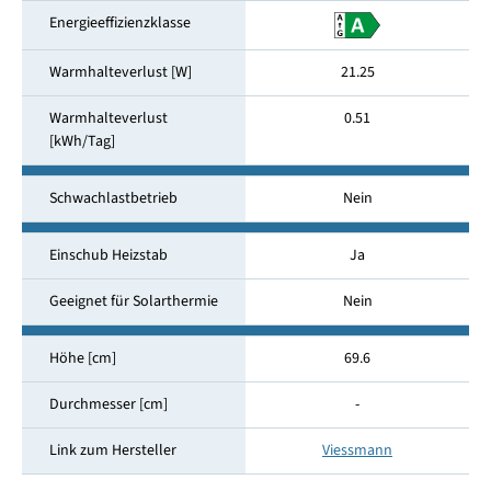
Energieeffizienzklasse
Warmhalteverlust [W]
21.25
Warmhalteverlust
0.51
[kWh/Tag]
Schwachlastbetrieb
Nein
Einschub Heizstab
Ja
Geeignet für Solarthermie
Nein
Höhe [cm]
69.6
Durchmesser [cm]
-
Link zum Hersteller
Viessmann