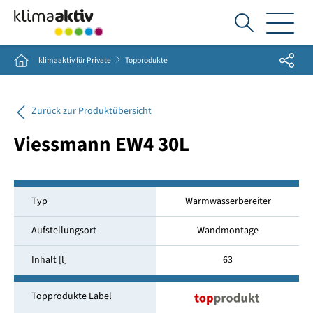
Ich
suche...
Share
Home
klimaaktiv für Private
Topprodukte
Zurück zur Produktübersicht
Viessmann EW4 30L
Typ
Warmwasserbereiter
Aufstellungsort
Wandmontage
Inhalt [l]
63
Topprodukte Label