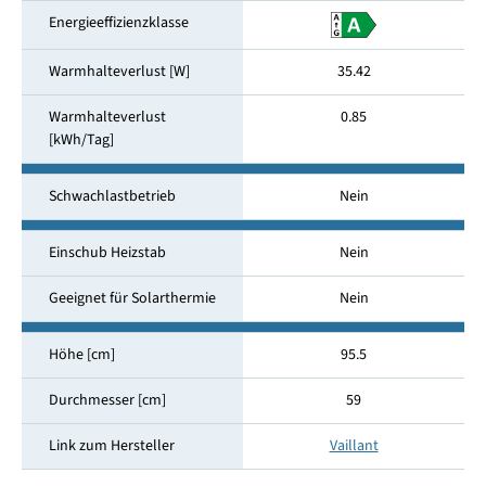
Energieeffizienzklasse
Warmhalteverlust [W]
35.42
Warmhalteverlust
0.85
[kWh/Tag]
Schwachlastbetrieb
Nein
Einschub Heizstab
Nein
Geeignet für Solarthermie
Nein
Höhe [cm]
95.5
Durchmesser [cm]
59
Link zum Hersteller
Vaillant