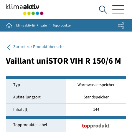
Ich
suche...
Share
Home
klimaaktiv für Private
Topprodukte
Zurück zur Produktübersicht
Vaillant uniSTOR VIH R 150/6 M
Typ
Warmwasserspeicher
Aufstellungsort
Standspeicher
Inhalt [l]
144
Topprodukte Label