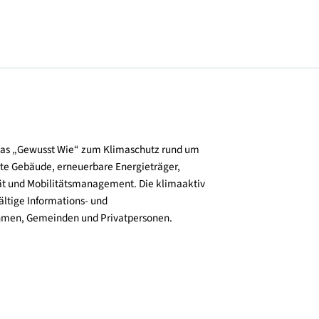
und verbreitet das „Gewusst Wie“ zum Klimaschutz rund um
zienz, klimafitte Gebäude, erneuerbare Energieträger,
ktive Mobilität und Mobilitätsmanagement. Die klimaaktiv
n bieten vielfältige Informations- und
e für Unternehmen, Gemeinden und Privatpersonen.