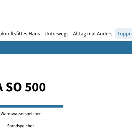
Gebärdensprache
te
en
Zukunftsfittes Haus
Unterwegs
Alltag mal An
o-A SO 500
Warmwasserspeicher