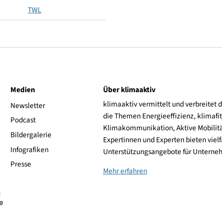
185
95
TWL
ive
Medien
Über klimaaktiv
klimaaktiv vermittelt 
aktiv
Newsletter
die Themen Energieeffi
rsonen
Podcast
Klimakommunikation, A
Bildergalerie
Expertinnen und Experte
Infografiken
Unterstützungsangebot