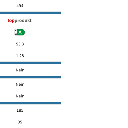
Standspeicher
494
53.3
1.28
Nein
Nein
Nein