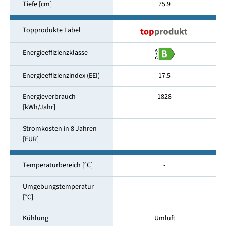
Tiefe [cm]
75.9
Topprodukte Label
Energieeffizienzklasse
Energieeffizienzindex (EEI)
17.5
Energieverbrauch
1828
[kWh/Jahr]
Stromkosten in 8 Jahren
-
[EUR]
Temperaturbereich [°C]
-
Umgebungstemperatur
-
[°C]
Kühlung
Umluft