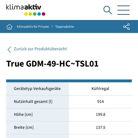
Ich
suche...
Share
Home
klimaaktiv für Private
Topprodukte
Zurück zur Produktübersicht
True GDM-49-HC~TSL01
Gerätetyp Verkaufsgeräte
Kühlregal
Nutzinhalt gesamt [l]
914
Höhe [cm]
199.8
Breite [cm]
137.5