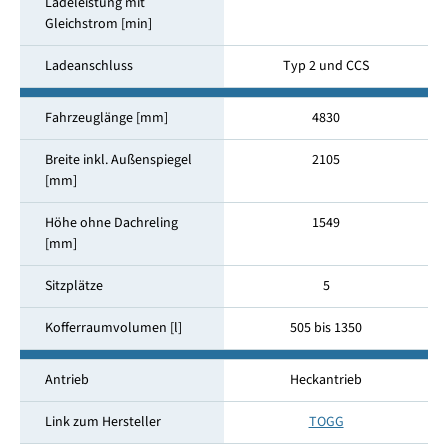
Ladeleistung mit
Gleichstrom [min]
Ladeanschluss
Typ 2 und CCS
Fahrzeuglänge [mm]
4830
Breite inkl. Außenspiegel
2105
[mm]
Höhe ohne Dachreling
1549
[mm]
Sitzplätze
5
Kofferraumvolumen [l]
505 bis 1350
Antrieb
Heckantrieb
Link zum Hersteller
TOGG