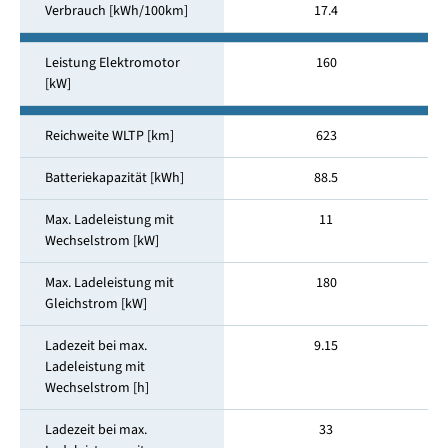
Verbrauch [kWh/100km]
17.4
Leistung Elektromotor
160
[kW]
Reichweite WLTP [km]
623
Batteriekapazität [kWh]
88.5
Max. Ladeleistung mit
11
Wechselstrom [kW]
Max. Ladeleistung mit
180
Gleichstrom [kW]
Ladezeit bei max.
9.15
Ladeleistung mit
Wechselstrom [h]
Ladezeit bei max.
33