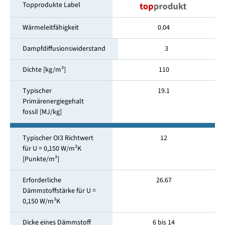
Topprodukte Label
Wärmeleitfähigkeit
0.04
Dampfdiffusionswiderstand
3
Dichte [kg/m³]
110
Typischer
19.1
Primärenergiegehalt
fossil [MJ/kg]
Typischer OI3 Richtwert
12
für U = 0,150 W/m²K
[Punkte/m²]
Erforderliche
26.67
Dämmstoffstärke für U =
0,150 W/m²K
Dicke eines Dämmstoff
6 bis 14