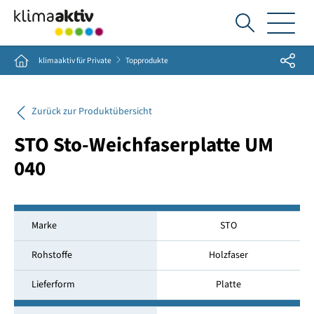
Ich
suche...
Share
Home
klimaaktiv für Private
Topprodukte
Zurück zur Produktübersicht
STO Sto-Weichfaserplatte UM
040
Marke
STO
Rohstoffe
Holzfaser
Lieferform
Platte