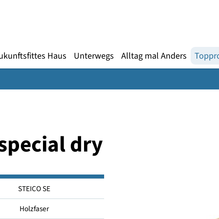
Gebärdensprache
te
en
Zukunftsfittes Haus
Unterwegs
Alltag mal An
COspecial dry
STEICO SE