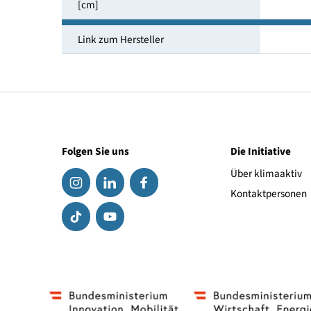
Erforderliche Dämmstoffstärke für U =
0,150 W/m²K
Dicke eines Dämmstoff Elementes
[cm]
Link zum Hersteller
Folgen Sie uns
Die Initiat
Über klima
Kontaktpe