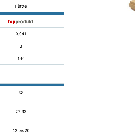
Holzfaser
Platte
0.041
3
140
-
38