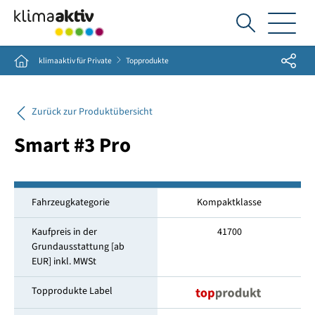
Ich
suche...
Share
Home
klimaaktiv für Private
Topprodukte
Zurück zur Produktübersicht
Smart #3 Pro
Fahrzeugkategorie
Kompaktklasse
Kaufpreis in der
41700
Grundausstattung [ab
EUR] inkl. MWSt
Topprodukte Label