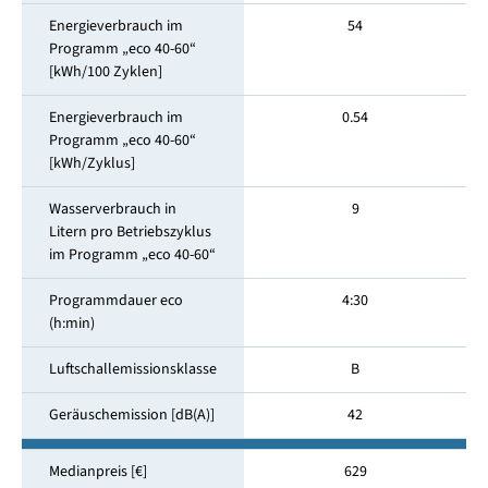
Energieverbrauch im
54
Programm „eco 40-60“
[kWh/100 Zyklen]
Energieverbrauch im
0.54
Programm „eco 40-60“
[kWh/Zyklus]
Wasserverbrauch in
9
Litern pro Betriebszyklus
im Programm „eco 40-60“
Programmdauer eco
4:30
(h:min)
Luftschallemissionsklasse
B
Geräuschemission [dB(A)]
42
Medianpreis [€]
629