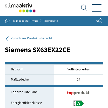
Ich
suche...
Share
Home
klimaaktiv für Private
Topprodukte
Zurück zur Produktübersicht
Siemens SX63EX22CE
Bauform
Vollintegrierbar
Maßgedecke
14
Topprodukte Label
Energieeffizienzklasse