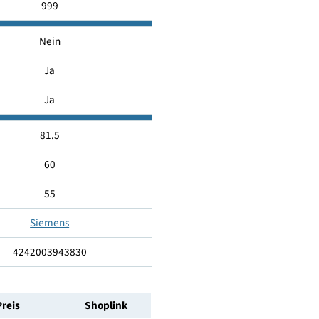
B
43
999
Nein
Ja
Ja
81.5
60
55
Siemens