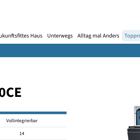
Gebärdensprache
te
en
Zukunftsfittes Haus
Unterwegs
Alltag mal An
X00CE
Vollintegrierbar