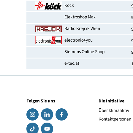
EAN-Nummer
Erhältlich bei
Köck
Elektroshop Max
Radio Krejcik Wien
electronic4you
Siemens Online Shop
e-tec.at