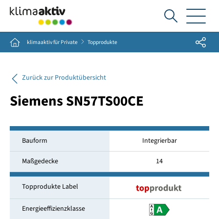
Ich
suche...
Share
Home
klimaaktiv für Private
Topprodukte
Zurück zur Produktübersicht
Siemens SN57TS00CE
Bauform
Integrierbar
Maßgedecke
14
Topprodukte Label
Energieeffizienzklasse