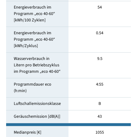
Energieverbrauch im
54
Programm „eco 40-60“
[kWh/100 Zyklen]
Energieverbrauch im
0.54
Programm „eco 40-60“
[kWh/Zyklus]
Wasserverbrauch in
9.5
Litern pro Betriebszyklus
im Programm „eco 40-60“
Programmdauer eco
4:55
(h:min)
Luftschallemissionsklasse
B
Geräuschemission [dB(A)]
43
Medianpreis [€]
1055