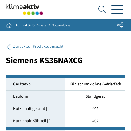
Ich
suche...
Share
Home
klimaaktiv für Private
Topprodukte
Zurück zur Produktübersicht
Siemens KS36NAXCG
Gerätetyp
Kühlschrank ohne Gefrierfach
Bauform
Standgerät
Nutzinhalt gesamt [l]
402
Nutzinhalt Kühlteil [l]
402