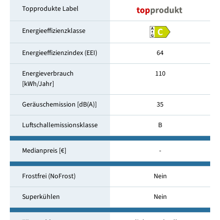
Topprodukte Label
Energieeffizienzklasse
Energieeffizienzindex (EEI)
64
Energieverbrauch
110
[kWh/Jahr]
Geräuschemission [dB(A)]
35
Luftschallemissionsklasse
B
Medianpreis [€]
-
Frostfrei (NoFrost)
Nein
Superkühlen
Nein