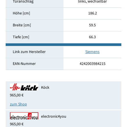
Türanschlag
links, wechselbar
Höhe [cm]
186.2
Breite [cm]
59.5
Tiefe [cm]
66.3
Link zum Hersteller
Siemens
EAN-Nummer
4242003984215
Köck
965,00 €
zum Shop
electronic4you
965,00 €