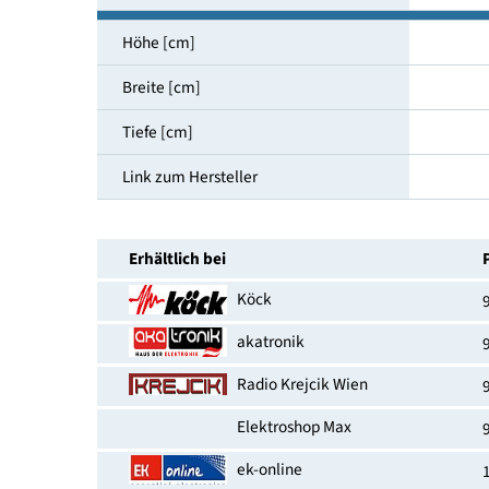
Vollwasserschutz
Beladungserkennung [ja/nein]
Startzeitvorwahl
EAN-Nummer
Höhe [cm]
Breite [cm]
Tiefe [cm]
Link zum Hersteller