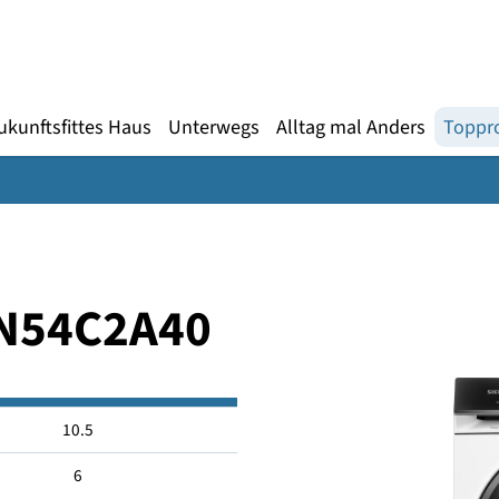
Gebärdensprache
te
en
Zukunftsfittes Haus
Unterwegs
Alltag mal An
0 WN54C2A40
10.5