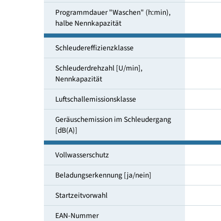
Wasserverbrauch "Waschen"
[Liter/Zyklus]
Programmdauer "Waschen" (h:min),
Nennkapazität
Programmdauer "Waschen" (h:min),
halbe Nennkapazität
Schleudereffizienzklasse
Schleuderdrehzahl [U/min],
Nennkapazität
Luftschallemissionsklasse
Geräuschemission im Schleuder­gang
[dB(A)]