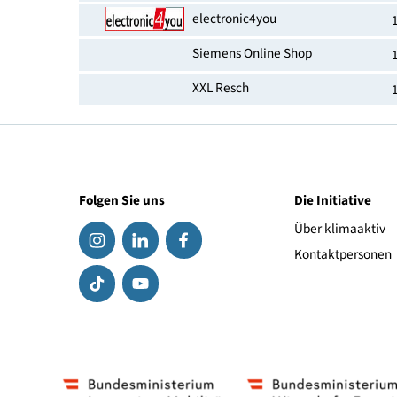
Erhältlich bei
Köck
akatronik
Radio Krejcik Wien
Elektroshop Max
ek-online
electronic4you
Siemens Online Shop
XXL Resch