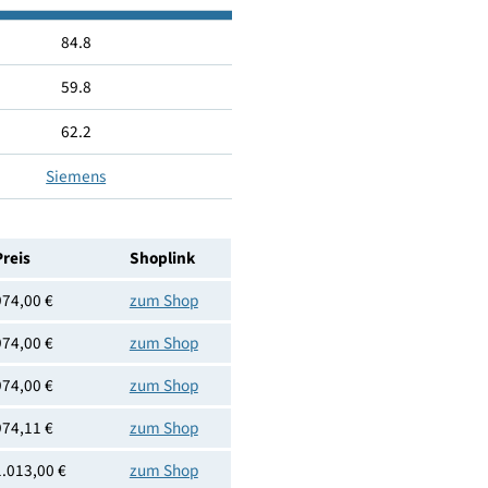
Nein
Nein
Nein
4242003926000
84.8
59.8
62.2
Siemens