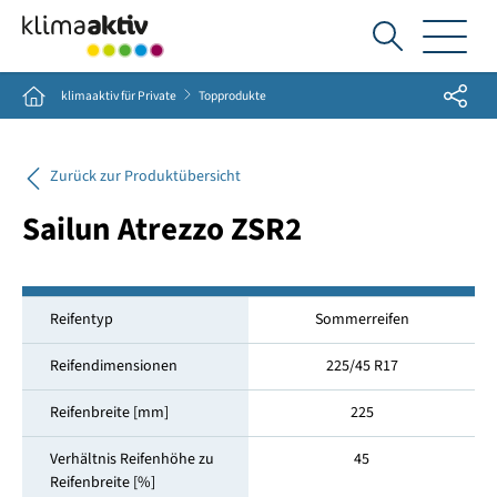
Ich
suche...
Share
Home
klimaaktiv für Private
Topprodukte
Zurück zur Produktübersicht
Sailun Atrezzo ZSR2
Reifentyp
Sommerreifen
Reifendimensionen
225/45 R17
Reifenbreite [mm]
225
Verhältnis Reifenhöhe zu
45
Reifenbreite [%]