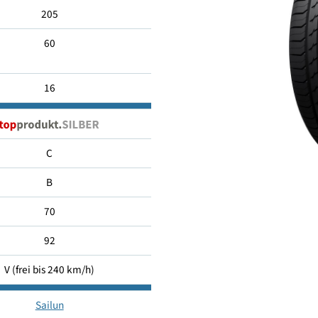
205/60 R16
205
60
16
C
B
70
92