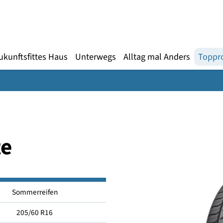
Gebärdensprache
te
en
Zukunftsfittes Haus
Unterwegs
Alltag mal An
lite
Sommerreifen