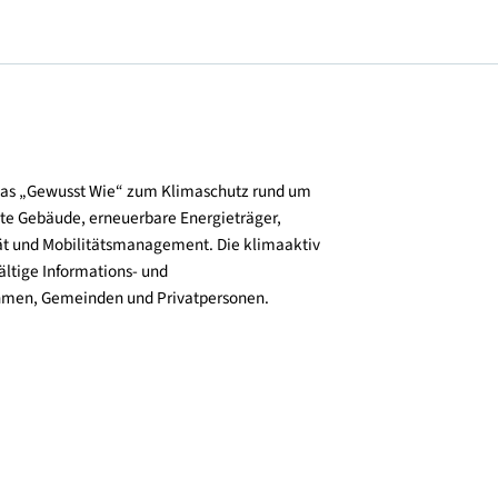
und verbreitet das „Gewusst Wie“ zum Klimaschutz rund um
zienz, klimafitte Gebäude, erneuerbare Energieträger,
ktive Mobilität und Mobilitätsmanagement. Die klimaaktiv
n bieten vielfältige Informations- und
e für Unternehmen, Gemeinden und Privatpersonen.