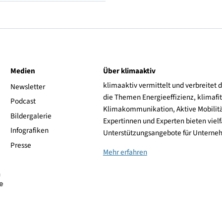
V (frei bis 240 km/h)
Sailun
ive
Medien
Über klimaaktiv
klimaaktiv vermittelt 
aktiv
Newsletter
die Themen Energieeffi
rsonen
Podcast
Klimakommunikation, A
Bildergalerie
Expertinnen und Experte
Infografiken
Unterstützungsangebot
Presse
Mehr erfahren