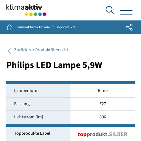
Ich
suche...
Share
Home
klimaaktiv für Private
Topprodukte
Zurück zur Produktübersicht
Philips LED Lampe 5,9W
Lampenform
Birne
Fassung
E27
Lichtstrom [lm]
806
Topprodukte Label