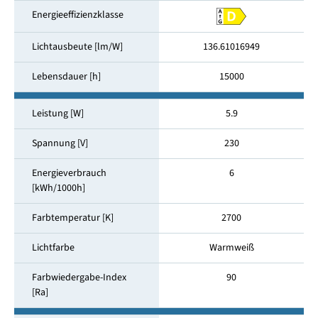
Energieeffizienzklasse
Lichtausbeute [lm/W]
136.61016949
Lebensdauer [h]
15000
Leistung [W]
5.9
Spannung [V]
230
Energieverbrauch
6
[kWh/1000h]
Farbtemperatur [K]
2700
Lichtfarbe
Warmweiß
Farbwiedergabe-Index
90
[Ra]