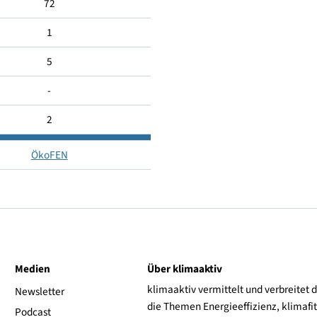
1
72
1
5
-
2
ÖkoFEN