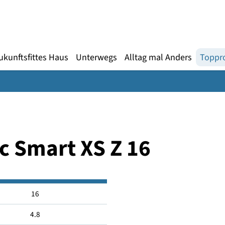
Gebärdensprache
te
en
Zukunftsfittes Haus
Unterwegs
Alltag mal An
tic Smart XS Z 16
16