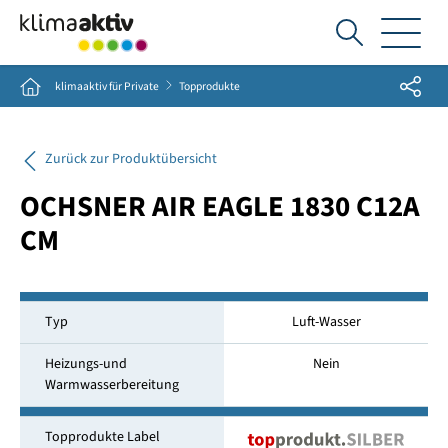
Ich
suche...
Share
Home
klimaaktiv für Private
Topprodukte
Zurück zur Produktübersicht
OCHSNER AIR EAGLE 1830 C12A
CM
Typ
Luft-Wasser
Heizungs-und
Nein
Warmwasserbereitung
Topprodukte Label