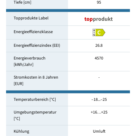
Tiefe [cm]
95
Topprodukte Label
Energieeffizienzklasse
Energieeffizienzindex (EEI)
26.8
Energieverbrauch
4570
[kWh/Jahr]
Stromkosten in 8 Jahren
-
[EUR]
Temperaturbereich [°C]
–18...–25
Umgebungstemperatur
+16…+25
[°C]
Kühlung
Umluft