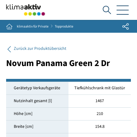
Ich
suche...
Share
Home
klimaaktiv für Private
Topprodukte
Zurück zur Produktübersicht
Novum Panama Green 2 Dr
Gerätetyp Verkaufsgeräte
Tiefkühlschrank mit Glastür
Nutzinhalt gesamt [l]
1467
Höhe [cm]
210
Breite [cm]
154.8