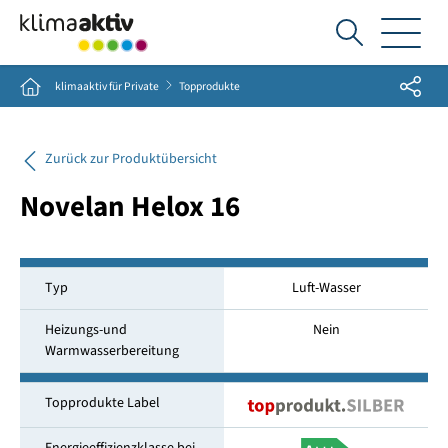
Ich
suche...
Share
Home
klimaaktiv für Private
Topprodukte
Zurück zur Produktübersicht
Novelan Helox 16
Typ
Luft-Wasser
Heizungs-und
Nein
Warmwasserbereitung
Topprodukte Label