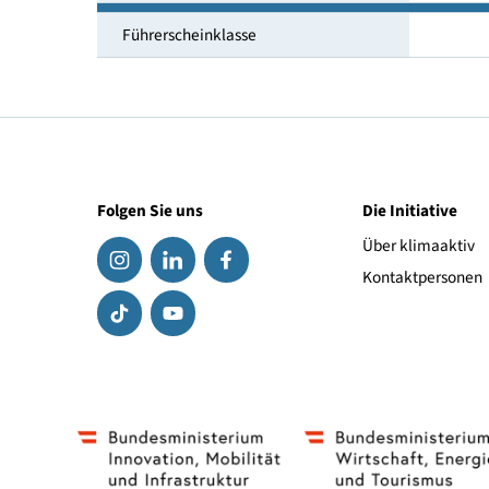
Akku Kapazität [kWh]
Ladedauer [h]
Führerscheinklasse
Folgen Sie uns
Die Initiat
Über klima
Kontaktpe