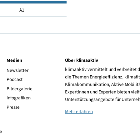
2.6
7
A1
ive
Medien
Über klimaaktiv
klimaaktiv vermittelt 
aktiv
Newsletter
die Themen Energieeffi
rsonen
Podcast
Klimakommunikation, A
Bildergalerie
Expertinnen und Experte
Infografiken