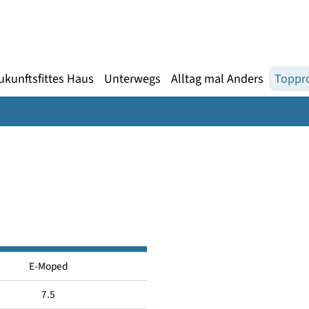
Gebärdensprache
te
en
Zukunftsfittes Haus
Unterwegs
Alltag mal An
E-Moped