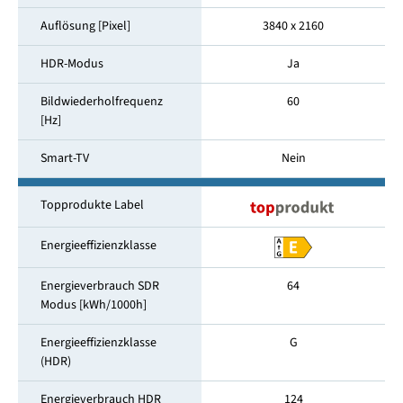
Auflösung [Pixel]
3840 x 2160
HDR-Modus
Ja
Bildwiederholfrequenz
60
[Hz]
Smart-TV
Nein
Topprodukte Label
Energieeffizienzklasse
Energieverbrauch SDR
64
Modus [kWh/1000h]
Energieeffizienzklasse
G
(HDR)
Energieverbrauch HDR
124