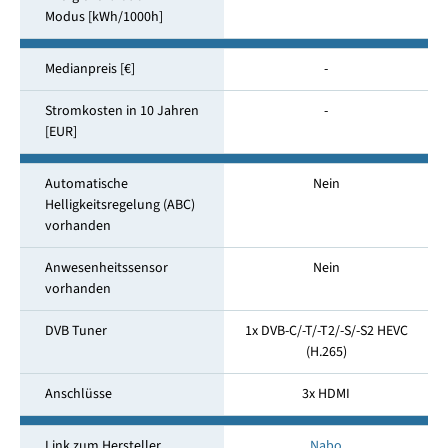
Modus [kWh/1000h]
Medianpreis [€]
-
Stromkosten in 10 Jahren
-
[EUR]
Automatische
Nein
Helligkeitsregelung (ABC)
vorhanden
Anwesenheitssensor
Nein
vorhanden
DVB Tuner
1x DVB-C/-T/-T2/-S/-S2 HEVC
(H.265)
Anschlüsse
3x HDMI
Link zum Hersteller
Nabo