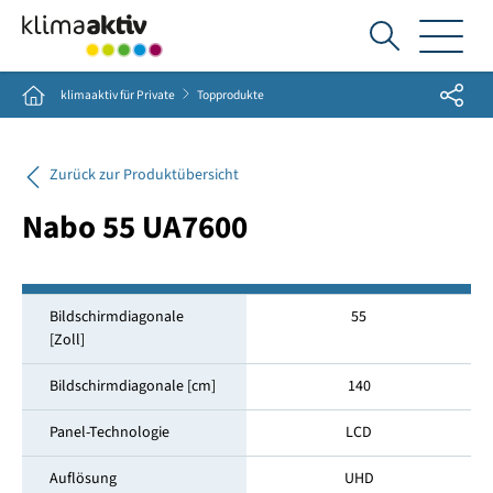
Ich
suche...
Share
Home
klimaaktiv für Private
Topprodukte
Zurück zur Produktübersicht
Nabo 55 UA7600
Bildschirmdiagonale
55
[Zoll]
Bildschirmdiagonale [cm]
140
Panel-Technologie
LCD
Auflösung
UHD