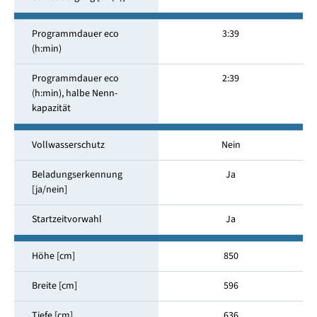
Programmdauer eco
3:39
(h:min)
Programmdauer eco
2:39
(h:min), halbe Nenn­
kapazität
Vollwasserschutz
Nein
Beladungserkennung
Ja
[ja/nein]
Startzeitvorwahl
Ja
Höhe [cm]
850
Breite [cm]
596
Tiefe [cm]
636