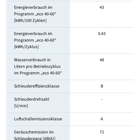
Energieverbrauch im
43
Programm „eco 40-60“
[kWh/100 Zyklen]
Energieverbrauch im
0.43
Programm „eco 40-60“
[kWh/Zyklus]
Wasserverbrauch in
48
Litern pro Betriebszyklus
im Programm „eco 40-60“
Schleudereffizienzklasse
B
Schleuderdrehzahl
-
[U/min]
Luftschallemissionsklasse
A
Geräuschemission im
72
Schleuder­gang [dB(A)]