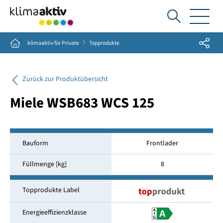
Ich
suche...
Share
Home
klimaaktiv für Private
Topprodukte
Zurück zur Produktübersicht
Miele WSB683 WCS 125
Bauform
Frontlader
Füllmenge [kg]
8
Topprodukte Label
Energieeffizienzklasse