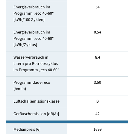
Energieverbrauch im
54
Programm „eco 40-60“
[kWh/100 Zyklen]
Energieverbrauch im
0.54
Programm „eco 40-60“
[kWh/Zyklus]
Wasserverbrauch in
8.4
Litern pro Betriebszyklus
im Programm „eco 40-60“
Programmdauer eco
3:50
(h:min)
Luftschallemissionsklasse
B
Geräuschemission [dB(A)]
42
Medianpreis [€]
1699