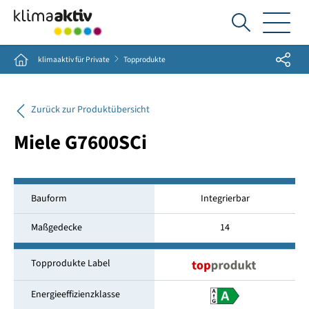
Ich
suche...
Share
Home
klimaaktiv für Private
Topprodukte
Zurück zur Produktübersicht
Miele G7600SCi
Bauform
Integrierbar
Maßgedecke
14
Topprodukte Label
Energieeffizienzklasse