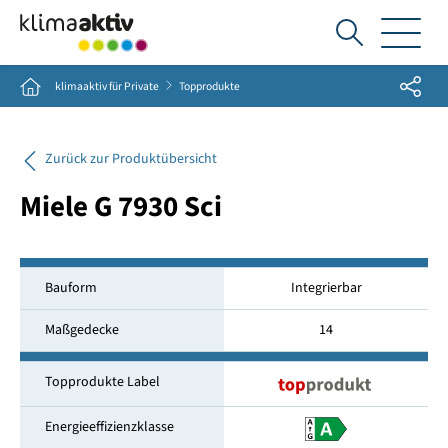
Ich
suche...
Share
Home
klimaaktiv für Private
Topprodukte
Zurück zur Produktübersicht
Miele G 7930 Sci
Bauform
Integrierbar
Maßgedecke
14
Topprodukte Label
Energieeffizienzklasse