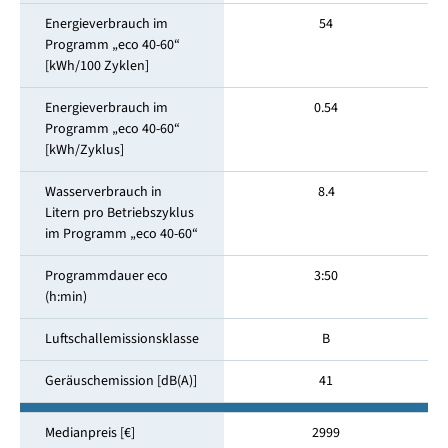
Energieverbrauch im
54
Programm „eco 40-60“
[kWh/100 Zyklen]
Energieverbrauch im
0.54
Programm „eco 40-60“
[kWh/Zyklus]
Wasserverbrauch in
8.4
Litern pro Betriebszyklus
im Programm „eco 40-60“
Programmdauer eco
3:50
(h:min)
Luftschallemissionsklasse
B
Geräuschemission [dB(A)]
41
Medianpreis [€]
2999