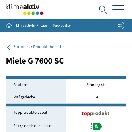
Ich
suche...
Share
Home
klimaaktiv für Private
Topprodukte
Zurück zur Produktübersicht
Miele G 7600 SC
Bauform
Standgerät
Maßgedecke
14
Topprodukte Label
Energieeffizienzklasse