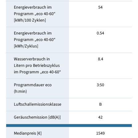
Energieverbrauch im
54
Programm „eco 40-60“
[kWh/100 Zyklen]
Energieverbrauch im
0.54
Programm „eco 40-60“
[kWh/Zyklus]
Wasserverbrauch in
8.4
Litern pro Betriebszyklus
im Programm „eco 40-60“
Programmdauer eco
3:50
(h:min)
Luftschallemissionsklasse
B
Geräuschemission [dB(A)]
42
Medianpreis [€]
1549