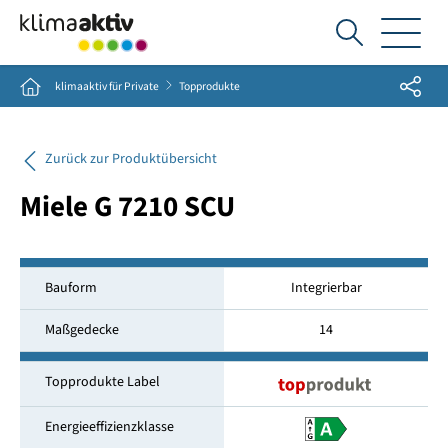
Ich
suche...
Share
Home
klimaaktiv für Private
Topprodukte
Zurück zur Produktübersicht
Miele G 7210 SCU
Bauform
Integrierbar
Maßgedecke
14
Topprodukte Label
Energieeffizienzklasse