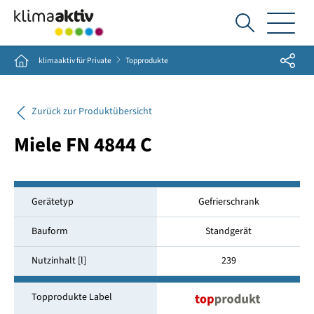
Ich
suche...
Share
Home
klimaaktiv für Private
Topprodukte
Zurück zur Produktübersicht
Miele FN 4844 C
Gerätetyp
Gefrierschrank
Bauform
Standgerät
Nutzinhalt [l]
239
Topprodukte Label