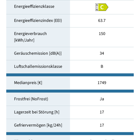
Energieeffizienzklasse
Energieeffizienzindex (EEI)
63.7
Energieverbrauch
150
[kWh/Jahr]
Geräuschemission [dB(A)]
34
Luftschallemissionsklasse
B
Medianpreis [€]
1749
Frostfrei (NoFrost)
Ja
Lagerzeit bei Störung [h]
17
Gefriervermögen [kg/24h]
17