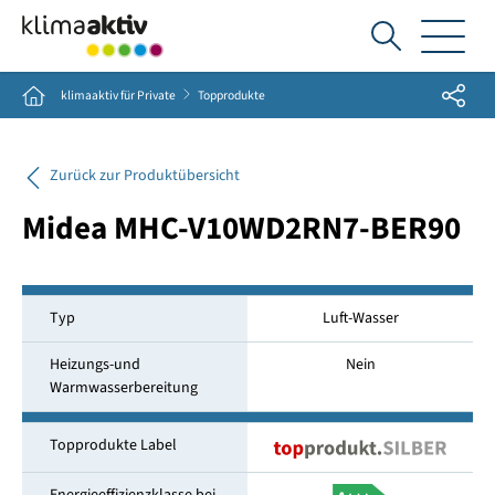
Ich
suche...
Share
Home
klimaaktiv für Private
Topprodukte
Zurück zur Produktübersicht
Midea MHC-V10WD2RN7-BER90
Typ
Luft-Wasser
Heizungs-und
Nein
Warmwasserbereitung
Topprodukte Label