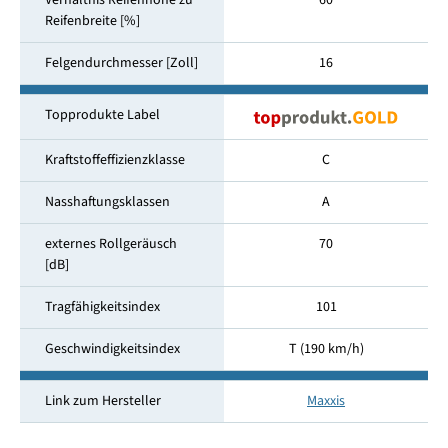
Verhältnis Reifenhöhe zu
60
Reifenbreite [%]
Felgendurchmesser [Zoll]
16
Topprodukte Label
Kraftstoffeffizienzklasse
C
Nasshaftungsklassen
A
externes Rollgeräusch
70
[dB]
Tragfähigkeitsindex
101
Geschwindigkeitsindex
T (190 km/h)
Link zum Hersteller
Maxxis