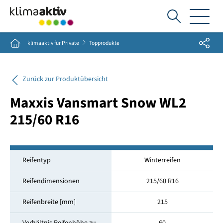
Ich
suche...
Share
Home
klimaaktiv für Private
Topprodukte
Zurück zur Produktübersicht
Maxxis Vansmart Snow WL2
215/60 R16
Reifentyp
Winterreifen
Reifendimensionen
215/60 R16
Reifenbreite [mm]
215