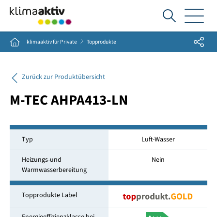
Ich
suche...
Share
Home
klimaaktiv für Private
Topprodukte
Zurück zur Produktübersicht
M-TEC AHPA413-LN
Typ
Luft-Wasser
Heizungs-und
Nein
Warmwasserbereitung
Topprodukte Label