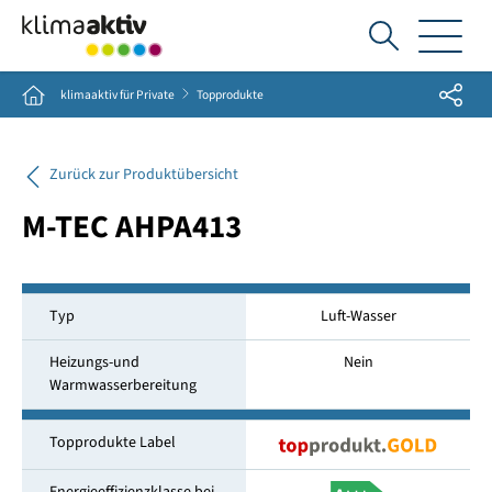
Ich
suche...
Share
Home
klimaaktiv für Private
Topprodukte
Zurück zur Produktübersicht
M-TEC AHPA413
Typ
Luft-Wasser
Heizungs-und
Nein
Warmwasserbereitung
Topprodukte Label