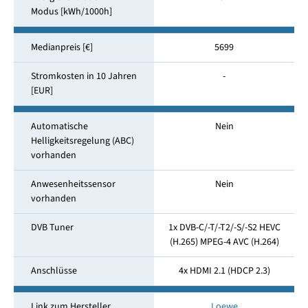
Modus [kWh/1000h]
Medianpreis [€]
5699
Stromkosten in 10 Jahren
-
[EUR]
Automatische
Nein
Helligkeitsregelung (ABC)
vorhanden
Anwesenheitssensor
Nein
vorhanden
DVB Tuner
1x DVB-C/-T/-T2/-S/-S2 HEVC
(H.265) MPEG-4 AVC (H.264)
Anschlüsse
4x HDMI 2.1 (HDCP 2.3)
Link zum Hersteller
Loewe