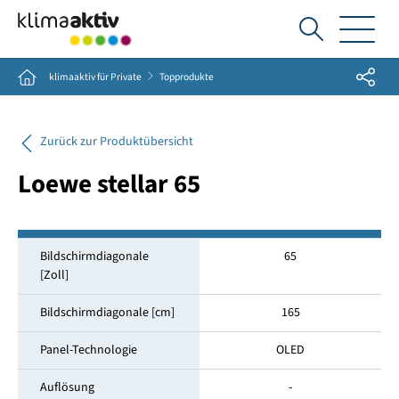
Ich
suche...
Share
Home
klimaaktiv für Private
Topprodukte
Zurück zur Produktübersicht
Loewe stellar 65
Bildschirmdiagonale
65
[Zoll]
Bildschirmdiagonale [cm]
165
Panel-Technologie
OLED
Auflösung
-