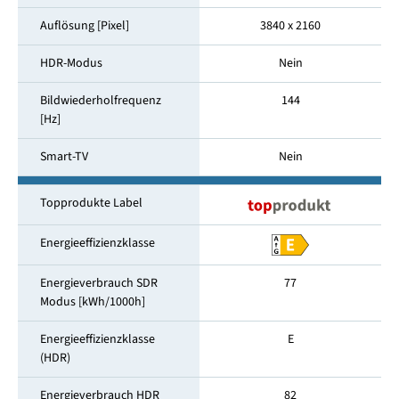
Auflösung [Pixel]
3840 x 2160
HDR-Modus
Nein
Bildwiederholfrequenz
144
[Hz]
Smart-TV
Nein
Topprodukte Label
Energieeffizienzklasse
Energieverbrauch SDR
77
Modus [kWh/1000h]
Energieeffizienzklasse
E
(HDR)
Energieverbrauch HDR
82