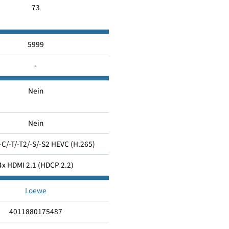
97
G
73
5999
-
Nein
Nein
2x DVB-C/-T/-T2/-S/-S2 HEVC (H.265)