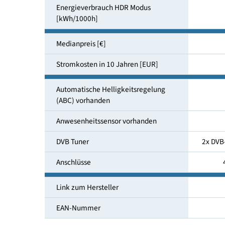
Energieverbrauch SDR Modus
[kWh/1000h]
Energieeffizienzklasse (HDR)
Energieverbrauch HDR Modus
[kWh/1000h]
Medianpreis [€]
Stromkosten in 10 Jahren [EUR]
Automatische Helligkeitsregelung
(ABC) vorhanden
Anwesenheitssensor vorhanden
DVB Tuner