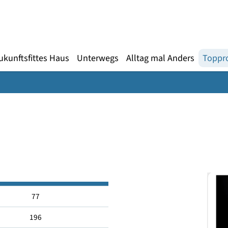
Gebärdensprache
te
en
Zukunftsfittes Haus
Unterwegs
Alltag mal An
77