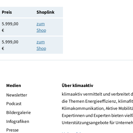
4x HDMI 2.1 (HDCP 2.2)
Loewe
4011880175487
Preis
Shoplink
5.999,00
zum
€
Shop
5.999,00
zum
€
Shop