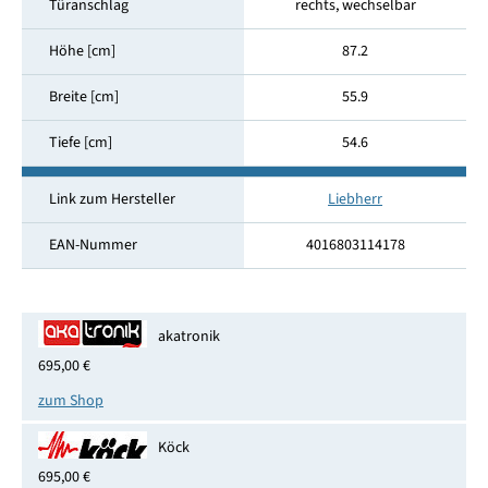
Türanschlag
rechts, wechselbar
Höhe [cm]
87.2
Breite [cm]
55.9
Tiefe [cm]
54.6
Link zum Hersteller
Liebherr
EAN-Nummer
4016803114178
akatronik
695,00 €
zum Shop
Köck
695,00 €