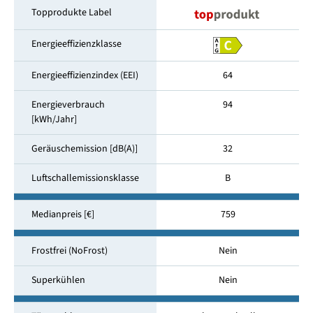
Topprodukte Label
Energieeffizienzklasse
Energieeffizienzindex (EEI)
64
Energieverbrauch
94
[kWh/Jahr]
Geräuschemission [dB(A)]
32
Luftschallemissionsklasse
B
Medianpreis [€]
759
Frostfrei (NoFrost)
Nein
Superkühlen
Nein