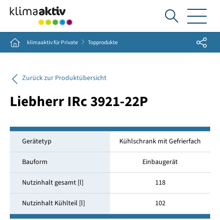
Ich
suche...
Share
Home
klimaaktiv für Private
Topprodukte
Zurück zur Produktübersicht
Liebherr IRc 3921-22P
Gerätetyp
Kühlschrank mit Gefrierfach
Bauform
Einbaugerät
Nutzinhalt gesamt [l]
118
Nutzinhalt Kühlteil [l]
102