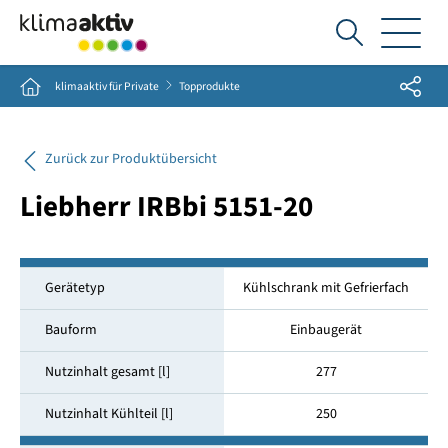
Ich
suche...
Share
Home
klimaaktiv für Private
Topprodukte
Zurück zur Produktübersicht
Liebherr IRBbi 5151-20
Gerätetyp
Kühlschrank mit Gefrierfach
Bauform
Einbaugerät
Nutzinhalt gesamt [l]
277
Nutzinhalt Kühlteil [l]
250