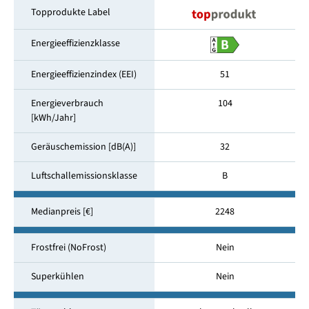
Topprodukte Label
Energieeffizienzklasse
Energieeffizienzindex (EEI)
51
Energieverbrauch
104
[kWh/Jahr]
Geräuschemission [dB(A)]
32
Luftschallemissionsklasse
B
Medianpreis [€]
2248
Frostfrei (NoFrost)
Nein
Superkühlen
Nein