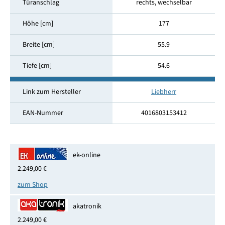
Türanschlag
rechts, wechselbar
Höhe [cm]
177
Breite [cm]
55.9
Tiefe [cm]
54.6
Link zum Hersteller
Liebherr
EAN-Nummer
4016803153412
ek-online
2.249,00 €
zum Shop
akatronik
2.249,00 €