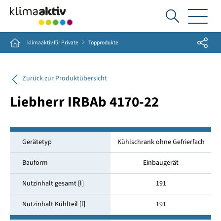
Ich
suche...
Share
Home
klimaaktiv für Private
Topprodukte
Zurück zur Produktübersicht
Liebherr IRBAb 4170-22
Gerätetyp
Kühlschrank ohne Gefrierfach
Bauform
Einbaugerät
Nutzinhalt gesamt [l]
191
Nutzinhalt Kühlteil [l]
191