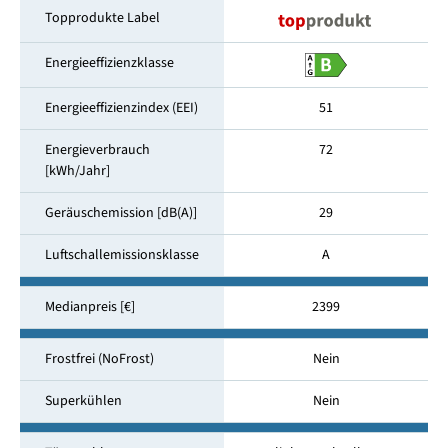
Topprodukte Label
Energieeffizienzklasse
Energieeffizienzindex (EEI)
51
Energieverbrauch
72
[kWh/Jahr]
Geräuschemission [dB(A)]
29
Luftschallemissionsklasse
A
Medianpreis [€]
2399
Frostfrei (NoFrost)
Nein
Superkühlen
Nein