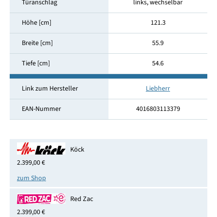
Türanschlag
links, wechselbar
Höhe [cm]
121.3
Breite [cm]
55.9
Tiefe [cm]
54.6
Link zum Hersteller
Liebherr
EAN-Nummer
4016803113379
Köck
2.399,00 €
zum Shop
Red Zac
2.399,00 €